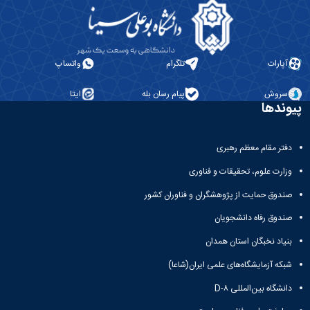
قراردادها
اداره
دبیرخانه
اداره
آمار،
آپارات
تلگرام
واتساپ
بهره‌وری
و
سروش
پیام رسان بله
ایتا
تحول
پیوندها
اداری
دفتر مقام معظم رهبری
وزارت علوم، تحقیقات و فناوری
صندوق حمایت از پژوهشگران و فناوران کشور
صندوق رفاه دانشجویان
بنیاد نخبگان استان همدان
شبکه آزمایشگاه‌های علمی ایران(شاعا)
دانشگاه بین‌المللی D-۸