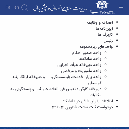
Fa
En
اداره کارگزینی - مدیریت منابع انسانی و پشتیبانی
اهداف و وظایف
آیین‌نامه‌ها
معرفی
کاربرگ ها
ادارات
رئیس
تابعه
اهداف
ادارات و
واحدهای زیرمجموعه
نظام
و
زیرمجموعه
پذیرش و
واحد صدور احکام
مسئولیت‌ها
ها
بررسی
واحد سامانه‌ها
مدیریت
اداره
پیشنهادها
واحد دبیرخانه هیأت اجرایی
مدیران
تماس
کارگزینی
واحد مأموریت و مرخصی
قبلی
با ما
اداره
واحد پایان خدمت، بازنشستگی، ... و دبیرخانه ارتقاء رتبه
کارکنان
رفاه
کارمندان
اداره
دبیرخانه کارگروه تعیین فوق‌العاده حق فنی و پاسخگویی به
خدمات
مکاتبات
و
اطلاعات بانوان شاغل در دانشگاه
امورعمومی
درخواست ثبت ساعت شناوری 12 تا 13
اداره
تدارکات
امور